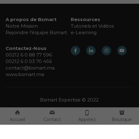
A propos de Bsmart
Ressources
Notre Mission
Tutoriels et Vidéos
Rejoindre l'équipe Bsmart
e-Learning
Contactez-Nous
00212 6 0 88 77 596
00212 6 0 03 70 456
contact@bsmart.ma
www.bsmart.ma
Bsmart Expertise © 2022
Accueil
Contact
Appelez
Boutique