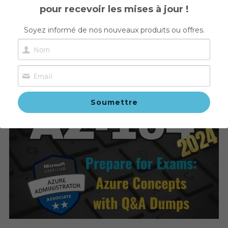
pour recevoir les mises à jour !
ISO22301
Connexion
/
S'inscrire
Cloud Microsoft Azure
Soyez informé de nos nouveaux produits ou offres.
ISO27005 Risk Manager
Rechercher
Préparation à la certification Microsoft Azure 
Agile Scrum
AZ104
COBIT
Soumettre
SAFe
DevOps
BLOCKCHAIN