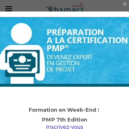
Accueil
Nos Services
Nous Rejoindre
Formations
Communauté
TOGAF
Cloud - Azure & AWS
Blog
CISM
Ressources
Formation en Week-End :
PMP
Contact
PMP 7th Edition
ISO27001
Inscrivez-vous
Missions