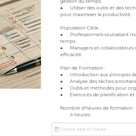
gestion du temps.

●	Utiliser des outils et des techniques de planification 
pour maximiser la productivité.

Population Cible :

●	Professionnels souhaitant mieux gérer leur emploi du 
temps.

●	Managers et collaborateurs désirant optimiser leur 
efficacité.

Plan de Formation :

●	Introduction aux principes de la gestion du temps.

●	Analyse des tâches prioritaires et des interruptions.

●	Outils et méthodes pour organiser son temps.

●	Exercices de planification et d'organisation.

Nombre d'heures de formation :

        4 heures