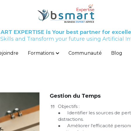
RT EXPERTISE is Your best partner for excell
RT EXPERTISE is Your best partner for excell
 Skills and Transform your future using Artificial In
 Skills and Transform your future using Artificial In
ejoindre
ejoindre
Formations
Formations
Communauté
Communauté
Blog
Blog
Gestion du Temps
Objectifs :

●	Identifier les sources de perte de temps et les 
distractions.

●	Améliorer l'efficacité personnelle grâce à une meilleure 