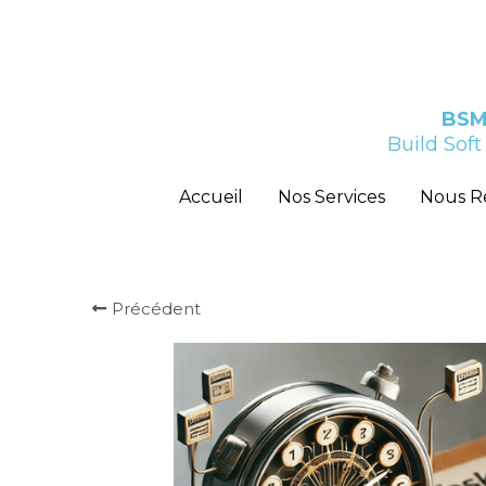
BSMA
BSMA
Build Soft
Build Soft
Accueil
Accueil
Nos Services
Nos Services
Nous R
Nous R
Précédent