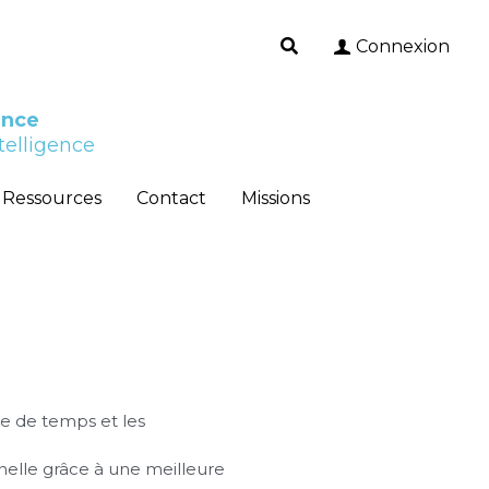
Connexion
Connexion
ence
ence
telligence 
telligence 
Ressources
Ressources
Contact
Contact
Missions
Missions